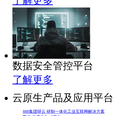
了解更多
数据安全管控平台
了解更多
云原生产品及应用平台
888集团研云 研制一体化工业互联网解决方案