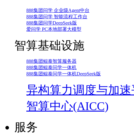
888集团问学 企业级Agent中台
888集团问学 智能流程工作台
888集团问学DeepSeek版
爱问学 PC本地部署大模型
智算基础设施
888集团鲲泰智算服务器
888集团鲲泰问学一体机
888集团鲲泰问学一体机DeepSeek版
异构算力调度与加速
智算中心(AICC)
服务