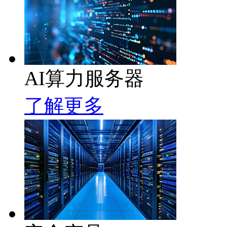
AI算力服务器
了解更多