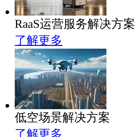
RaaS运营服务解决方案
了解更多
低空场景解决方案
了解更多