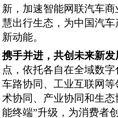
新，加速智能网联汽车商
慧出行生态，为中国
新动能。
携手并进，共创未来新
点，依托各自在全域数字
车路协同、工业互联网等
术协同、产业协同和生态
能终端”升级，为消费者创