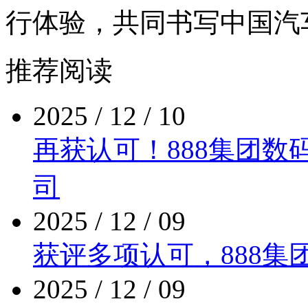
行体验，共同书写中
推荐阅读
2025 / 12 / 10
再获认可！888集团
司
2025 / 12 / 09
获评多项认可，88
2025 / 12 / 09