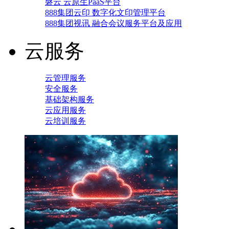
磐云 云原生PaaS平台
888集团云印 数字化文印管理平台
888集团视讯 融合会议服务平台及应用
云服务
云管理服务
安全服务
基础架构服务
云应用服务
云培训服务