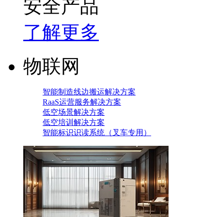
安全产品
了解更多
物联网
智能制造线边搬运解决方案
RaaS运营服务解决方案
低空场景解决方案
低空培训解决方案
智能标识识读系统（叉车专用）