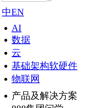
中
EN
AI
数据
云
基础架构软硬件
物联网
产品及解决方案