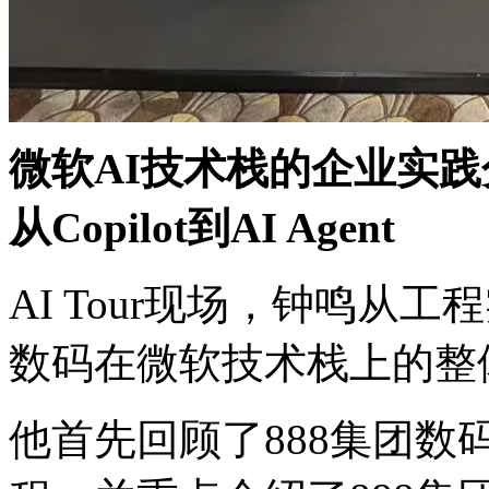
微软AI技术栈的企业实践分享
从Copilot到AI Agent
AI Tour现场，钟鸣从
数码在微软技术栈上的整
他首先回顾了888集团