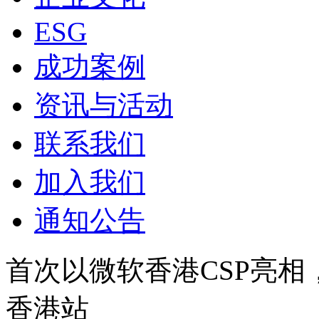
ESG
成功案例
资讯与活动
联系我们
加入我们
通知公告
首次以微软香港CSP亮相
香港站