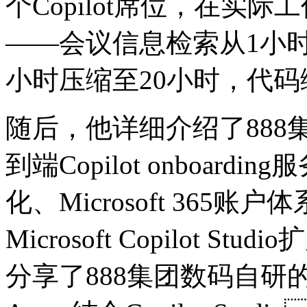
个Copilot席位，
——会议信息检索从1小时缩
小时压缩至20小时，
随后，他详细介绍了8
到端Copilot onboardi
化、Microsoft 365账
Microsoft Copilot Stu
分享了888集团数码自研