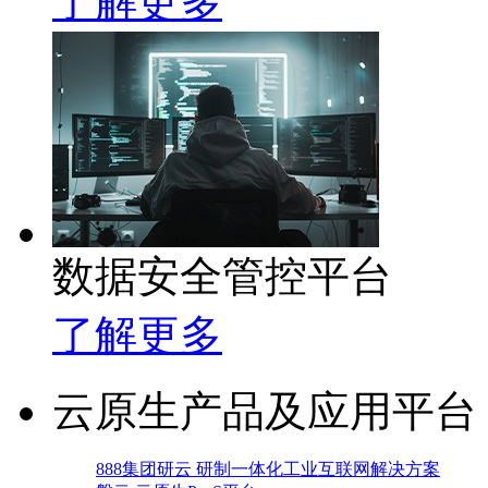
了解更多
数据安全管控平台
了解更多
云原生产品及应用平台
888集团研云 研制一体化工业互联网解决方案