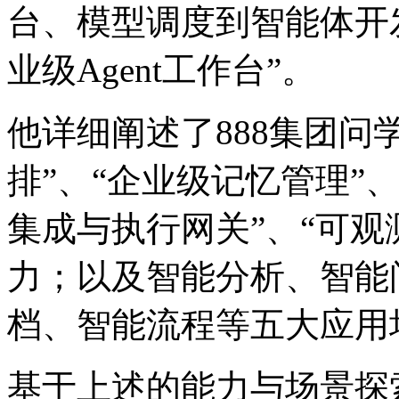
台、模型调度到智能体开
业级Agent工作台”。
他详细阐述了888集团问
排”、“企业级记忆管理”
集成与执行网关”、“
力；以及智能分析、智能问
档、智能流程等五大应
基于上述的能力与场景探索