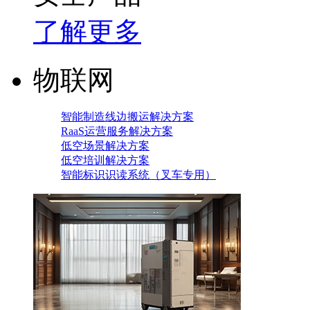
了解更多
物联网
智能制造线边搬运解决方案
RaaS运营服务解决方案
低空场景解决方案
低空培训解决方案
智能标识识读系统（叉车专用）