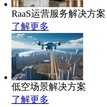
RaaS运营服务解决方案
了解更多
低空场景解决方案
了解更多