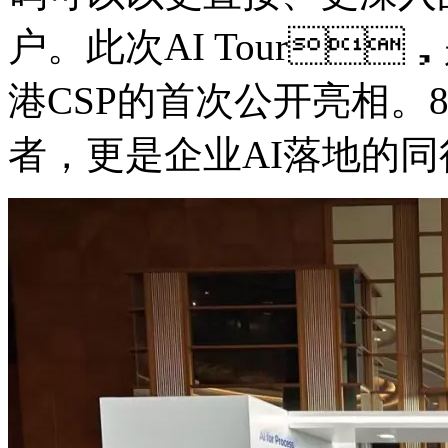
户。此次AI Tour
港CSP的首次公开亮相。
者，更是企业AI落地的