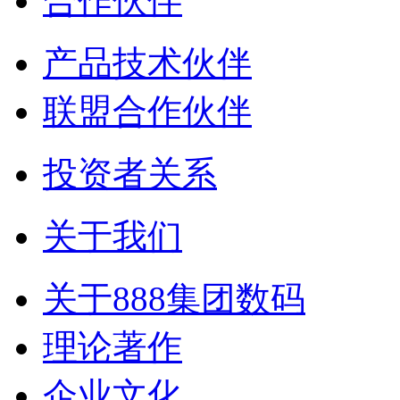
合作伙伴
产品技术伙伴
联盟合作伙伴
投资者关系
关于我们
关于888集团数码
理论著作
企业文化