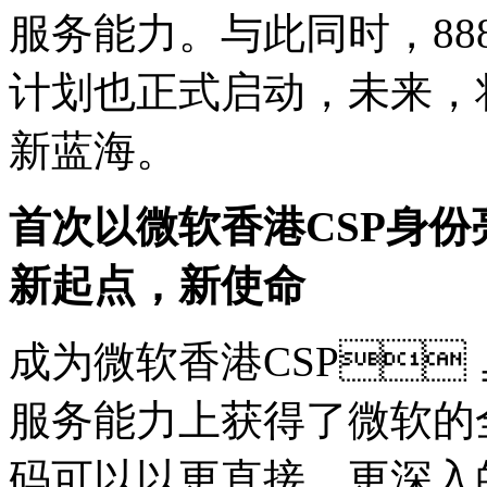
服务能力。与此同时，
计划也正式启动，未来
新蓝海。
首次以微软香港CSP身份亮相
新起点，新使命
成为微软香港CSP
服务能力上获得了微软的全面
码可以以更直接、更